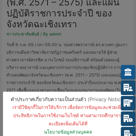
(พ.ศ. 2571 – 2575) และแผน
ปฏิบัติราชการประจำปี ของ
จังหวัดฉะเชิงเทรา
ข่าวประชาสัมพันธ์
/ By
admin
วันที่ 6 ก.ค. 69 เวลา 09.00 น. รองศาสตราจารย์ ดร.ดวงพร ภู่ผะกา
อธิการบดีมหาวิทยาลัยราชภัฏราชนครินทร์ มอบหมายให้ ผู้ช่วย
ศาสตราจารย์ครรชิต มาระโภชน์ รองอธิการบดี พร้อมด้วยคณะผู้
บริหาร คณาจารย์ และบุคลากรร่วมการประชุมเชิงปฏิบัติการ การจัด
ทำแผนพัฒนาจังหวัดฉะเชิงเทรา (พ.ศ. 2571 – 2575) และแผนปฏิบัติ
ราชการประจำปี ของจังหวัดฉะเชิงเทรา ประจำปีงบประมาณ พ.ศ.
2571 เพื่อชี้แจงแนวทางการเชื่อมโยงและบูรณาการแผนพัฒนาใน
ระดับพื้นที่ ระดมความคิดเห็นและบูรณาการความร่วมมือจากทุกภาค
คำประกาศเกี่ยวกับความเป็นส่วนตัว (Privacy Notice)
ส่วนในจังหวัด เพื่อให้การจัดทำแผนพัฒนาจังหวัดและแผนปฏิบัติ
เรามีใช้คุกกี้ในการให้บริการ เพื่อจัดการข้อมูลและช่วยเพิ่ม
ราชการประจำปีของจังหวัด มีคุณภาพและร่วมกันขับเคลื่อน
ประสิทธิภาพในการใช้งานเว็บไซต์ ท่านสามารถศึกษาราย
ยุทธศาสตร์การพัฒนาจังหวัดได้อย่างมีเอกภาพ พร้อมทั้งร่วมอภิปราย
ละเอียดเพิ่มเติมได้ที่
ในหัวข้อ “การจัดทำแผนพัฒนาจังหวัดและแผนปฏิบัตราชการประจำปี
นโยบายข้อมูลส่วนบุคคล
อย่างไร ให้ได้รับการจัดสรรงบประมาณ” ร่วมกับนางสาวจิตรลดา